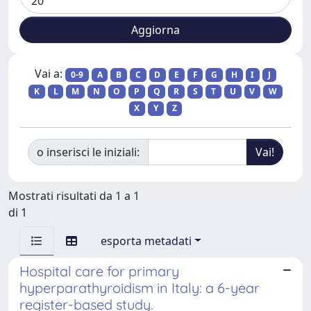
Vai a:
0-9
A
B
C
D
E
F
G
H
I
J
K
L
M
N
O
P
Q
R
S
T
U
V
W
X
Y
Z
o inserisci le iniziali:
Mostrati risultati da 1 a 1
di 1
esporta metadati
Hospital care for primary
hyperparathyroidism in Italy: a 6-year
register-based study.