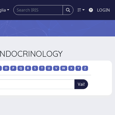
glia
IT
LOGIN
 ENDOCRINOLOGY
O
P
Q
R
S
T
U
V
W
X
Y
Z