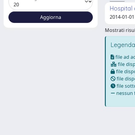
Hospital 
2014-01-01 
Mostrati risul
Legenda
file ad 
file dis
file disp
file disp
file sot
nessun f