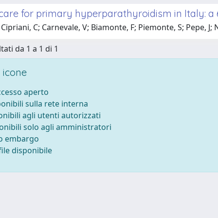
care for primary hyperparathyroidism in Italy: a
Cipriani, C; Carnevale, V; Biamonte, F; Piemonte, S; Pepe, J; N
tati da 1 a 1 di 1
 icone
accesso aperto
ponibili sulla rete interna
onibili agli utenti autorizzati
onibili solo agli amministratori
to embargo
ile disponibile