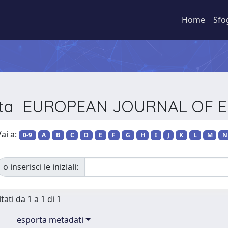
Home
Sfo
ivista EUROPEAN JOURNAL OF
ai a:
0-9
A
B
C
D
E
F
G
H
I
J
K
L
M
N
o inserisci le iniziali:
tati da 1 a 1 di 1
esporta metadati