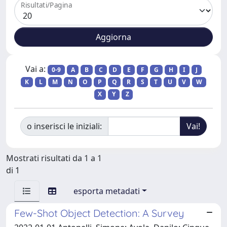
Risultati/Pagina
Vai a:
0-9
A
B
C
D
E
F
G
H
I
J
K
L
M
N
O
P
Q
R
S
T
U
V
W
X
Y
Z
o inserisci le iniziali:
Mostrati risultati da 1 a 1
di 1
esporta metadati
Few-Shot Object Detection: A Survey