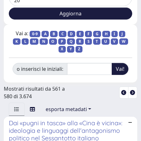
Vai a:
0-9
A
B
C
D
E
F
G
H
I
J
K
L
M
N
O
P
Q
R
S
T
U
V
W
X
Y
Z
o inserisci le iniziali:
Mostrati risultati da 561 a
580 di 3.674
esporta metadati
Dai «pugni in tasca» alla «Cina è vicina»:
ideologia e linguaggi dell'antagonismo
politico nel Sessantotto italiano