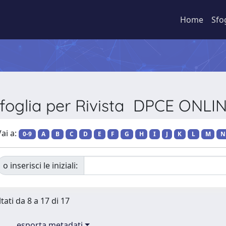
Home
Sfo
foglia per Rivista DPCE ONLI
ai a:
0-9
A
B
C
D
E
F
G
H
I
J
K
L
M
N
o inserisci le iniziali:
tati da 8 a 17 di 17
esporta metadati