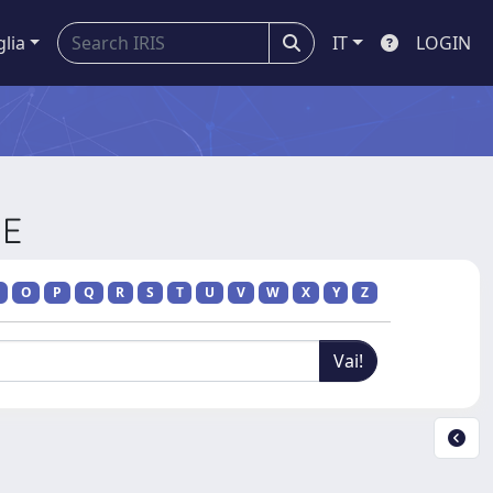
glia
IT
LOGIN
NE
O
P
Q
R
S
T
U
V
W
X
Y
Z