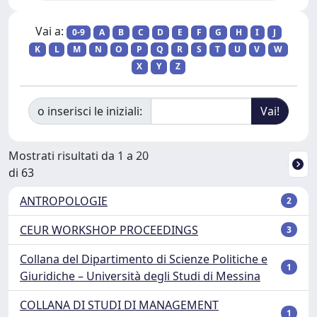
Vai a:
0-9
A
B
C
D
E
F
G
H
I
J
K
L
M
N
O
P
Q
R
S
T
U
V
W
X
Y
Z
o inserisci le iniziali:
Mostrati risultati da 1 a 20
di 63
ANTROPOLOGIE
2
CEUR WORKSHOP PROCEEDINGS
3
Collana del Dipartimento di Scienze Politiche e
1
Giuridiche – Università degli Studi di Messina
COLLANA DI STUDI DI MANAGEMENT
1