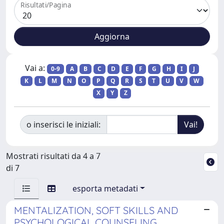
Risultati/Pagina
Vai a:
0-9
A
B
C
D
E
F
G
H
I
J
K
L
M
N
O
P
Q
R
S
T
U
V
W
X
Y
Z
o inserisci le iniziali:
Mostrati risultati da 4 a 7
di 7
esporta metadati
MENTALIZATION, SOFT SKILLS AND
PSYCHOLOGICAL COUNSELING