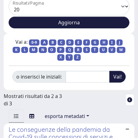
Risultati/Pagina
Vai a:
0-9
A
B
C
D
E
F
G
H
I
J
K
L
M
N
O
P
Q
R
S
T
U
V
W
X
Y
Z
o inserisci le iniziali:
Mostrati risultati da 2 a 3
di 3
esporta metadati
Le conseguenze della pandemia da
Covid-19 sulle concessioni di servizi e