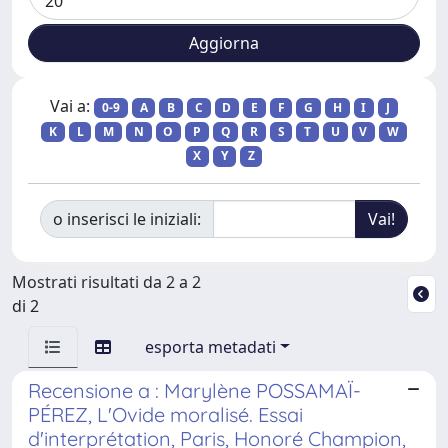
Vai a:
0-9
A
B
C
D
E
F
G
H
I
J
K
L
M
N
O
P
Q
R
S
T
U
V
W
X
Y
Z
o inserisci le iniziali:
Mostrati risultati da 2 a 2
di 2
esporta metadati
Recensione a : Marylène POSSAMAÏ-
PÉREZ, L'Ovide moralisé. Essai
d'interprétation, Paris, Honoré Champion,