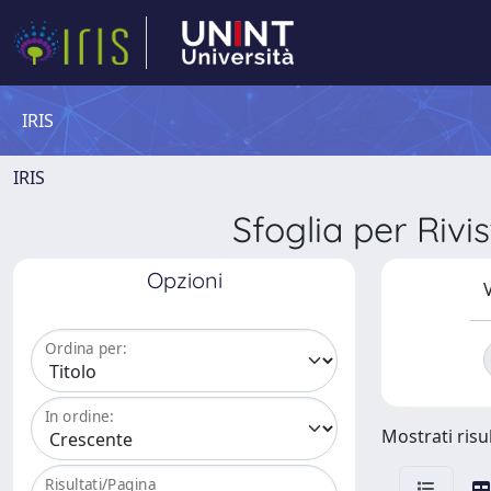
IRIS
IRIS
Sfoglia per Ri
Opzioni
V
Ordina per:
In ordine:
Mostrati risul
Risultati/Pagina