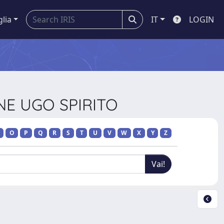
glia
IT
LOGIN
ONE UGO SPIRITO
O
P
Q
R
S
T
U
V
W
X
Y
Z