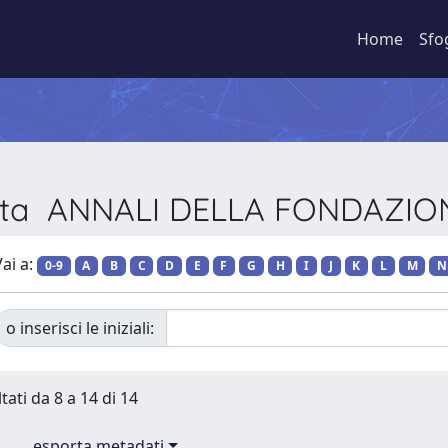
Home
Sfo
vista ANNALI DELLA FONDAZI
ai a:
0-9
A
B
C
D
E
F
G
H
I
J
K
L
M
N
o inserisci le iniziali:
tati da 8 a 14 di 14
esporta metadati