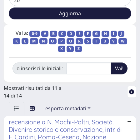
Vai a:
0-9
A
B
C
D
E
F
G
H
I
J
K
L
M
N
O
P
Q
R
S
T
U
V
W
X
Y
Z
o inserisci le iniziali:
Mostrati risultati da 11 a
14 di 14
esporta metadati
recensione a N. Mochi-Poltri, Società.
Divenire storico e conservazione, intr. di
F. Cardini, Roma-Cesena, Nazione