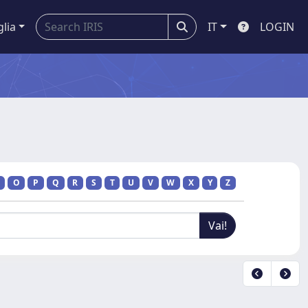
glia
IT
LOGIN
O
P
Q
R
S
T
U
V
W
X
Y
Z