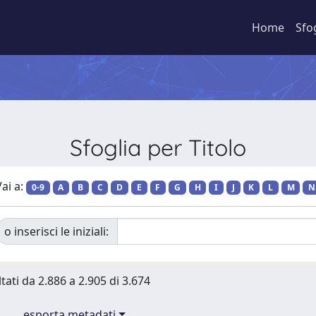
Home
Sfo
Sfoglia per Titolo
ai a:
0-9
A
B
C
D
E
F
G
H
I
J
K
L
M
N
o inserisci le iniziali:
tati da 2.886 a 2.905 di 3.674
esporta metadati