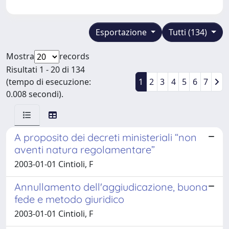
Esportazione
Tutti (134)
Mostra
records
Risultati 1 - 20 di 134
(tempo di esecuzione:
1
2
3
4
5
6
7
0.008 secondi).
A proposito dei decreti ministeriali “non
aventi natura regolamentare”
2003-01-01 Cintioli, F
Annullamento dell'aggiudicazione, buona
fede e metodo giuridico
2003-01-01 Cintioli, F