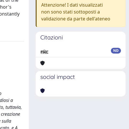
at of the
Attenzione! I dati visualizzati
thor's
non sono stati sottoposti a
constantly
validazione da parte dell'ateneo
Citazioni
ND
social impact
o
diosi a
o, tuttavia,
a creazione
 sulla
cato, e A