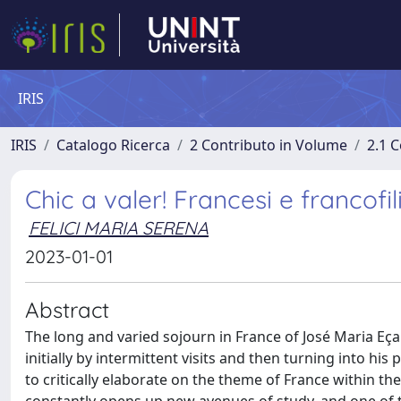
IRIS
IRIS
Catalogo Ricerca
2 Contributo in Volume
2.1 C
Chic a valer! Francesi e francofi
FELICI MARIA SERENA
2023-01-01
Abstract
The long and varied sojourn in France of José Maria Eça
initially by intermittent visits and then turning into h
to critically elaborate on the theme of France within th