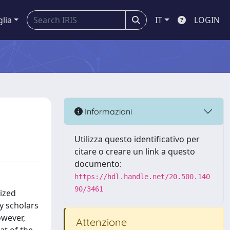
glia
IT
LOGIN
Informazioni
Utilizza questo identificativo per
citare o creare un link a questo
documento:
https://hdl.handle.net/20.500.140
90/3461
rized
ny scholars
owever,
Attenzione