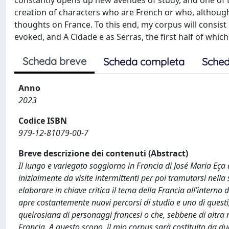
constantly opens up new avenues of study, and one of t
creation of characters who are French or who, although o
thoughts on France. To this end, my corpus will consist
evoked, and A Cidade e as Serras, the first half of which i
Scheda breve
Scheda completa
Sched
Anno
2023
Codice ISBN
979-12-81079-00-7
Breve descrizione dei contenuti (Abstract)
Il lungo e variegato soggiorno in Francia di José Maria Eça
inizialmente da visite intermittenti per poi tramutarsi nella
elaborare in chiave critica il tema della Francia all’interno 
apre costantemente nuovi percorsi di studio e uno di questi
queirosiana di personaggi francesi o che, sebbene di altra na
Francia. A questo scopo, il mio corpus sarà costituito da d