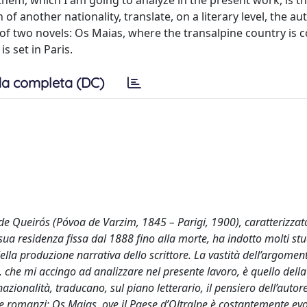
hem, which I am going to analyze in the present work, is th
f another nationality, translate, on a literary level, the au
 of two novels: Os Maias, where the transalpine country is 
s set in Paris.
a completa (DC)
 de Queirós (Póvoa de Varzim, 1845 – Parigi, 1900), caratterizzat
 sua residenza fissa dal 1888 fino alla morte, ha indotto molti stu
della produzione narrativa dello scrittore. La vastità dell’argoment
, che mi accingo ad analizzare nel presente lavoro, è quello dell
zionalità, traducano, sul piano letterario, il pensiero dell’autore
ue romanzi: Os Maias, ove il Paese d’Oltralpe è costantemente evo