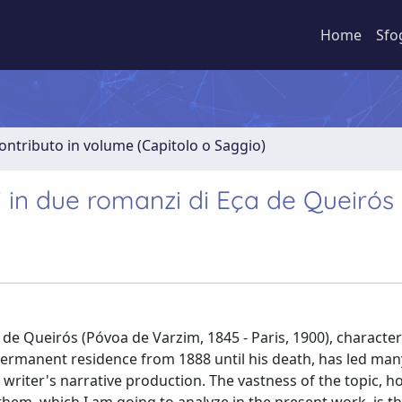
Home
Sfo
ontributo in volume (Capitolo o Saggio)
li in due romanzi di Eça de Queirós
 de Queirós (Póvoa de Varzim, 1845 - Paris, 1900), characte
is permanent residence from 1888 until his death, has led ma
e writer's narrative production. The vastness of the topic, h