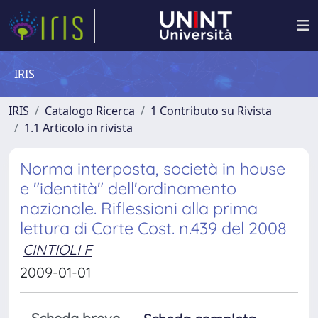
IRIS
IRIS
Catalogo Ricerca
1 Contributo su Rivista
1.1 Articolo in rivista
Norma interposta, società in house
e "identità" dell'ordinamento
nazionale. Riflessioni alla prima
lettura di Corte Cost. n.439 del 2008
CINTIOLI F
2009-01-01