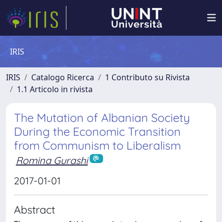
IRIS
IRIS
Catalogo Ricerca
1 Contributo su Rivista
1.1 Articolo in rivista
The Mutation of Albanian Society
During the Economic Transition
from Communism to Liberalism
Romina Gurashi
2017-01-01
Abstract