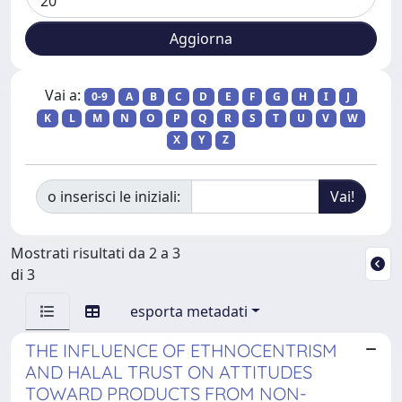
Vai a:
0-9
A
B
C
D
E
F
G
H
I
J
K
L
M
N
O
P
Q
R
S
T
U
V
W
X
Y
Z
o inserisci le iniziali:
Mostrati risultati da 2 a 3
di 3
esporta metadati
THE INFLUENCE OF ETHNOCENTRISM
AND HALAL TRUST ON ATTITUDES
TOWARD PRODUCTS FROM NON-