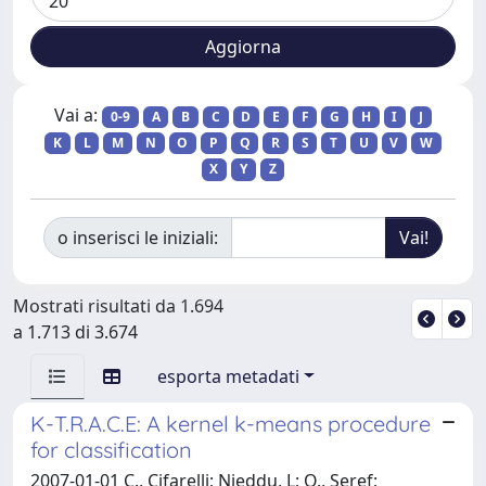
Vai a:
0-9
A
B
C
D
E
F
G
H
I
J
K
L
M
N
O
P
Q
R
S
T
U
V
W
X
Y
Z
o inserisci le iniziali:
Mostrati risultati da 1.694
a 1.713 di 3.674
esporta metadati
K-T.R.A.C.E: A kernel k-means procedure
for classification
2007-01-01 C., Cifarelli; Nieddu, L; O., Seref;