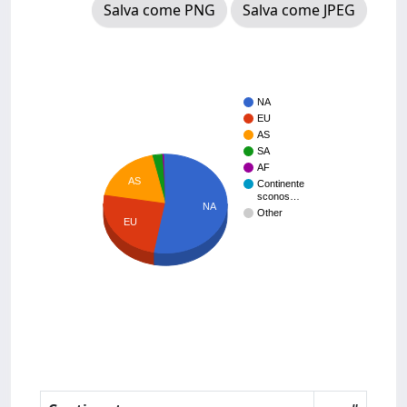
Salva come PNG
Salva come JPEG
NA
EU
AS
SA
AF
AS
Continente
sconos…
NA
Other
EU