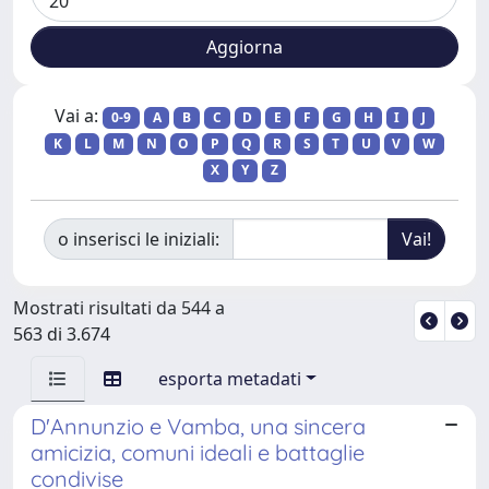
Vai a:
0-9
A
B
C
D
E
F
G
H
I
J
K
L
M
N
O
P
Q
R
S
T
U
V
W
X
Y
Z
o inserisci le iniziali:
Mostrati risultati da 544 a
563 di 3.674
esporta metadati
D'Annunzio e Vamba, una sincera
amicizia, comuni ideali e battaglie
condivise